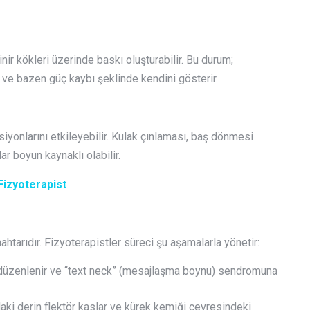
ir kökleri üzerinde baskı oluşturabilir. Bu durum;
 ve bazen güç kaybı şeklinde kendini gösterir.
yonlarını etkileyebilir. Kulak çınlaması, baş dönmesi
ar boyun kaynaklı olabilir.
Fizyoterapist
nahtarıdır. Fizyoterapistler süreci şu aşamalarla yönetir:
 düzenlenir ve “text neck” (mesajlaşma boynu) sendromuna
ki derin flektör kaslar ve kürek kemiği çevresindeki