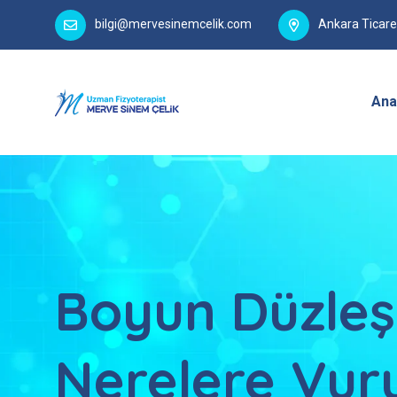
bilgi@mervesinemcelik.com
Ankara Ticare
Ana
Boyun Düzleş
Nerelere Vur