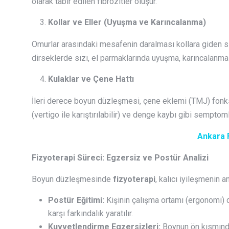
olarak tabir edilen fibrozitler oluşur.
Kollar ve Eller (Uyuşma ve Karıncalanma)
Omurlar arasındaki mesafenin daralması kollara giden sin
dirseklerde sızı, el parmaklarında uyuşma, karıncalanma
Kulaklar ve Çene Hattı
İleri derece boyun düzleşmesi, çene eklemi (TMJ) fonksi
(vertigo ile karıştırılabilir) ve denge kaybı gibi semptoml
Ankara 
Fizyoterapi Süreci: Egzersiz ve Postür Analizi
Boyun düzleşmesinde
fizyoterapi
, kalıcı iyileşmenin a
Postür Eğitimi:
Kişinin çalışma ortamı (ergonomi)
karşı farkındalık yaratılır.
Kuvvetlendirme Egzersizleri:
Boynun ön kısmında